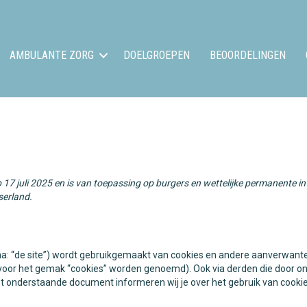
AMBULANTE ZORG
DOELGROEPEN
BEOORDELINGEN
op 17 juli 2025 en is van toepassing op burgers en wettelijke permanente 
serland.
na: “de site”) wordt gebruikgemaakt van cookies en andere aanverwant
n voor het gemak “cookies” worden genoemd). Ook via derden die door on
et onderstaande document informeren wij je over het gebruik van cooki