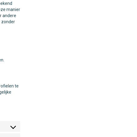
bekend
deze manier
er andere
n zonder
en.
ofielen te
elijke
Consent
to