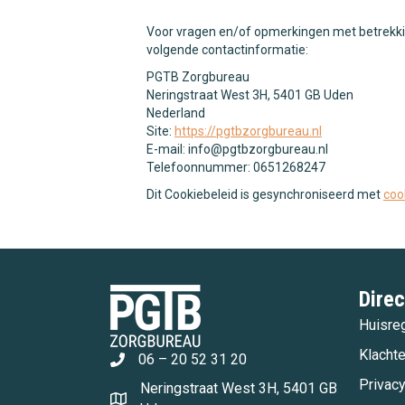
Voor vragen en/of opmerkingen met betrekkin
volgende contactinformatie:
PGTB Zorgbureau
Neringstraat West 3H, 5401 GB Uden
Nederland
Site:
https://pgtbzorgbureau.nl
E-mail:
info@
pgtbzorgbureau.nl
Telefoonnummer: 0651268247
Dit Cookiebeleid is gesynchroniseerd met
coo
Direc
Huisre
Klacht
06 – 20 52 31 20
Privac
Neringstraat West 3H, 5401 GB