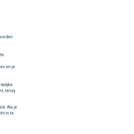
 worden
 te
en en je
elijke.
, tenzij
d. Als je
ht in te