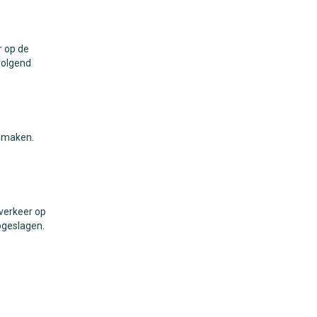
r op de
volgend
e maken.
 verkeer op
pgeslagen.