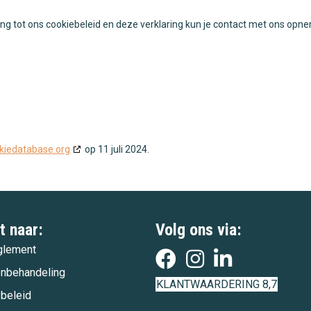
g tot ons cookiebeleid en deze verklaring kun je contact met ons opn
kiedatabase.org
op 11 juli 2024.
t naar:
Volg ons via:
glement
enbehandeling
KLANTWAARDERING 8,7
ybeleid