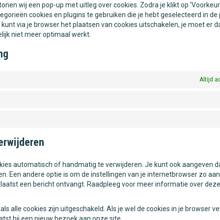
tonen wij een pop-up met uitleg over cookies. Zodra je klikt op ‘Voorkeu
orieën cookies en plugins te gebruiken die je hebt geselecteerd in de
 kunt via je browser het plaatsen van cookies uitschakelen, je moet er d
ijk niet meer optimaal werkt.
ng
Altijd a
verwijderen
okies automatisch of handmatig te verwijderen. Je kunt ook aangeven d
. Een andere optie is om de instellingen van je internetbrowser zo aa
eplaatst een bericht ontvangt. Raadpleeg voor meer informatie over deze
als alle cookies zijn uitgeschakeld. Als je wel de cookies in je browser ve
st bij een nieuw bezoek aan onze site.