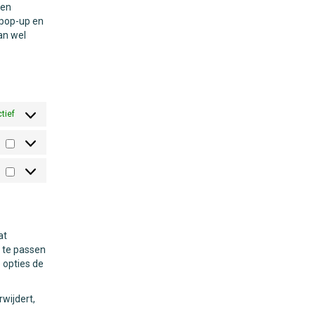
ren
 pop-up en
an wel
ctief
Statistieken
Marketing
at
n te passen
 opties de
rwijdert,