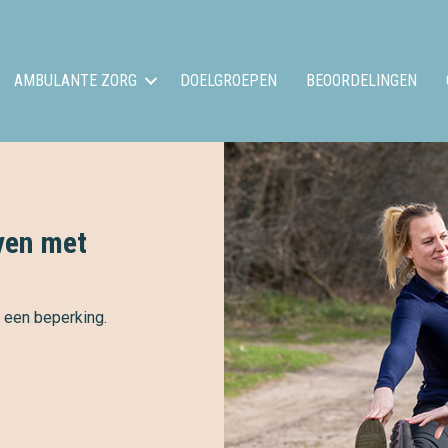
AMBULANTE ZORG
DOELGROEPEN
BEOORDELINGEN
ven met
 een beperking.