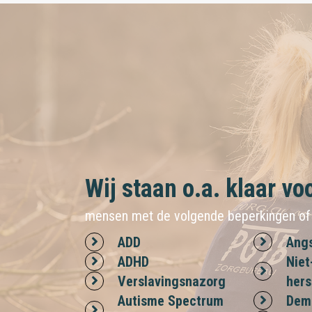
Wij staan o.a. klaar voor
mensen met de volgende beperkingen of 
ADD
Angs
ADHD
Nie
Verslavingsnazorg
hers
Autisme Spectrum
Dem