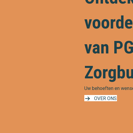
voorde
van P
Zorgb
Uw behoeften en wensen
OVER ONS