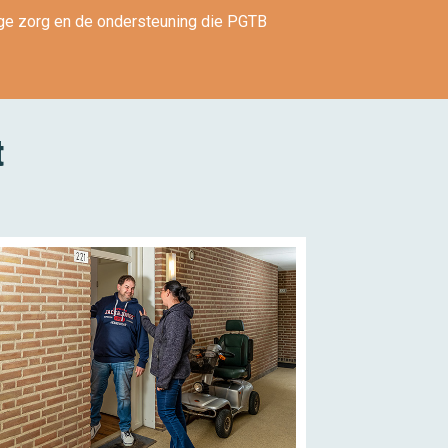
rige zorg en de ondersteuning die PGTB
t