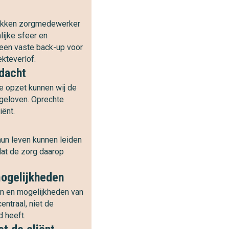
rokken zorgmedewerker
lijke sfeer en
 een vaste back-up voor
kteverlof.
ndacht
e opzet kunnen wij de
 geloven. Oprechte
iënt.
hun leven kunnen leiden
 dat de zorg daarop
mogelijkheden
en en mogelijkheden van
entraal, niet de
 heeft.