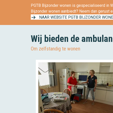
PGTB Bijzonder wonen is gespecialiseerd in WL
Bijzonder wonen aanbiedt? Neem dan gerust e
NAAR WEBSITE PGTB BIJZONDER WON
Wij bieden de ambulant
Om zelfstandig te wonen