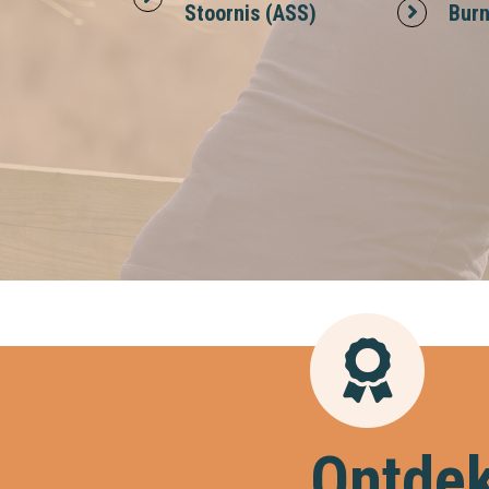
Stoornis (ASS)
Burn
Ontdek