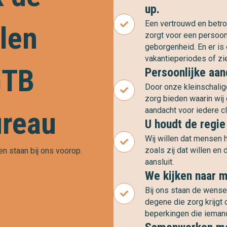
up.
Een vertrouwd en bet
len
zorgt voor een persoon
geborgenheid. En er is
vakantieperiodes of zie
GTB
Persoonlijke aa
Door onze kleinschalig
zorg bieden waarin wij
ureau
aandacht voor iedere cl
U houdt de regie
Wij willen dat mensen 
zoals zij dat willen en
 staan bij ons voorop.
aansluit.
We kijken naar 
Bij ons staan de wens
degene die zorg krijgt c
beperkingen die iemand