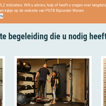
Z indicaties. Wilt u advies, hulp of heeft u vragen over langdu
en kijkje op de website van PGTB Bijzonder Wonen
EN
e begeleiding die u nodig heef