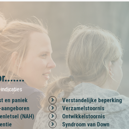
.......
indicaties
t en paniek
Verstandelijke beperking
t-aangeboren
Verzamelstoornis
enletsel (NAH)
Ontwikkelstoornis
entie
Syndroom van Down