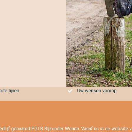
rte lijnen
Uw wensen voorop
edrijf genaamd PGTB Bijzonder Wonen. Vanaf nu is de website v