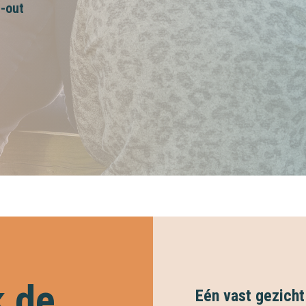
-out
 de
Eén vast gezich