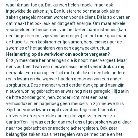
waar ik naar toe ga. Dat kunnen hele simpele, maar ook
ingewikkelde zaken zijn. Een luisterend oor maar ook als er
zaken geregeld moeten worden voor de client. Dit is zo divers en
dat maakt het ook leuk en dat geeft energie. Om maar enkele
voorbeelden te benoemen; van het bellen naar instanties (kan
een hoge drempel zijn voor sommigen) tot het mee gaan naar
de huisarts, een kookmomentje samen, begeleiding naar de
zwemles of het aanleren van een dag/weekstructuur.
Herinnering op de werkvloer om nooit te vergeten?
Er zijn meerdere herinneringen die ik nooit meer vergeet. Maar
een voorbeeld van een nieuwe casus heeft veel indruk op mij
gemaakt. Een man op leeftijd met nah die uit een hele andere
regio kwam en die wij over hadden genomen van een ander
zorgbureau. Deze meneer werd eerder dan gepland naar zijn
nieuwe woning gebracht en er was nog niets geregeld. Hij zat in
de hitte zonder gordijnen, zonder licht, met een paar
verhuisdozen en nagenoeg geen meubels in zijn nieuwe huis.
Zijn buurvrouw kwam mij al overstuur tegemoet toen ik er
arriveerde en zij vertelde aan mij dat zij deze meneer zo
aantroffen. Hij was eerder dan met ons afgesproken was al daar
naar toe gebracht en ontredderd achtergelaten. Ook zeer
belangrijke zaken zoals het regelen van de medicatie en het