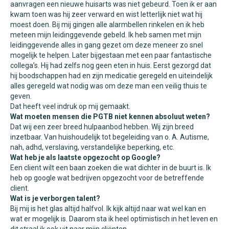
aanvragen een nieuwe huisarts was niet gebeurd. Toen ik er aan
kwam toen was hij zeer verward en wist letterlijk niet wat hij
moest doen. Bij mij gingen alle alarmbellen rinkelen en ik heb
meteen mijn leidinggevende gebeld. Ik heb samen met mijn
leidinggevende alles in gang gezet om deze meneer zo snel
mogelijk te helpen. Later bijgestaan met een paar fantastische
collega’s. Hij had zelfs nog geen eten in huis. Eerst gezorgd dat
hij boodschappen had en zijn medicatie geregeld en uiteindelijk
alles geregeld wat nodig was om deze man een veilig thuis te
geven.
Dat heeft veel indruk op mij gemaakt.
Wat moeten mensen die PGTB niet kennen absoluut weten?
Dat wij een zeer breed hulpaanbod hebben. Wij zijn breed
inzetbaar. Van huishoudelijk tot begeleiding van o. A. Autisme,
nah, adhd, verslaving, verstandelijke beperking, etc.
Wat heb je als laatste opgezocht op Google?
Een client wilt een baan zoeken die wat dichter in de buurt is. Ik
heb op google wat bedrijven opgezocht voor de betreffende
client.
Wat is je verborgen talent?
Bij mij is het glas altijd halfvol. Ik kijk altijd naar wat wel kan en
wat er mogelijk is. Daarom sta ik heel optimistisch in het leven en