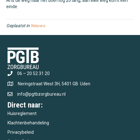
Al is de weg naar het doel nog zo lang, aan elke weg komt een
einde.
Geplaatst in
Nieuws
06 – 20 52 31 20
Neringstraat West 3H, 5401 GB Uden
info@pgtbzorgbureau.nl
Direct naar:
Huisreglement
Klachtenbehandeling
Privacybeleid