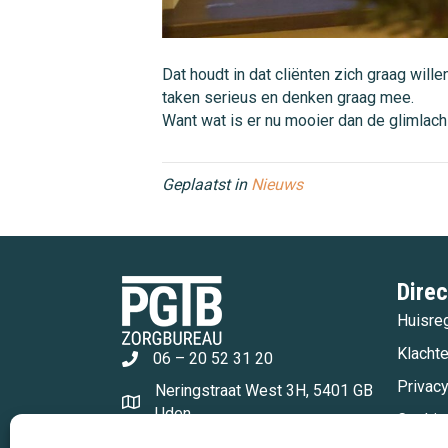
Dat houdt in dat cliënten zich graag wil
taken serieus en denken graag mee.
Want wat is er nu mooier dan de glimlach 
Geplaatst in
Nieuws
Direc
Huisre
Klacht
06 – 20 52 31 20
Privac
Neringstraat West 3H, 5401 GB
Uden
Cookie
info@pgtbzorgbureau.nl