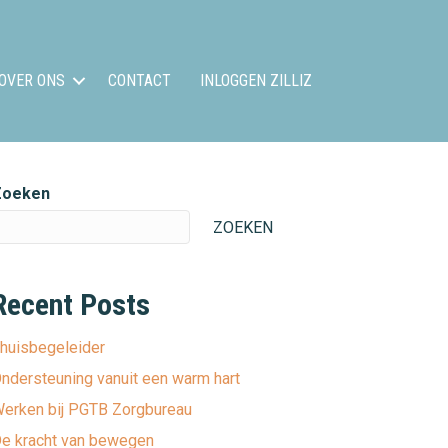
OVER ONS
CONTACT
INLOGGEN ZILLIZ
Zoeken
ZOEKEN
Recent Posts
huisbegeleider
ndersteuning vanuit een warm hart
erken bij PGTB Zorgbureau
e kracht van bewegen