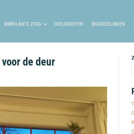
AMBULANTE ZORG
DOELGROEPEN
BEOORDELINGEN
 voor de deur
T
O
W
D