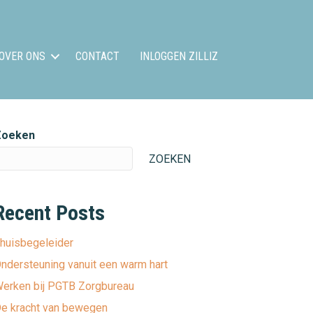
OVER ONS
CONTACT
INLOGGEN ZILLIZ
Zoeken
ZOEKEN
Recent Posts
huisbegeleider
ndersteuning vanuit een warm hart
erken bij PGTB Zorgbureau
e kracht van bewegen