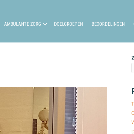
AMBULANTE ZORG
DOELGROEPEN
BEOORDELINGEN
T
O
W
D