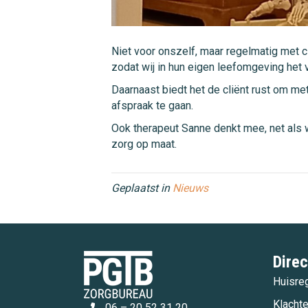
Niet voor onszelf, maar regelmatig met cl
zodat wij in hun eigen leefomgeving het 
Daarnaast biedt het de cliënt rust om m
afspraak te gaan.
Ook therapeut Sanne denkt mee, net als w
zorg op maat.
Geplaatst in
Nieuws
Direc
Huisre
Klacht
06 – 20 52 31 20