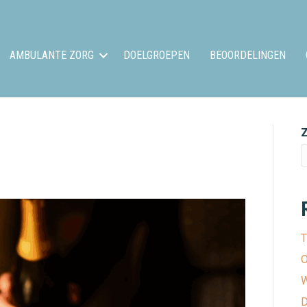
AMBULANTE ZORG
DOELGROEPEN
BEOORDELINGEN
T
O
W
D