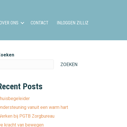
OVER ONS
CONTACT
INLOGGEN ZILLIZ
Zoeken
ZOEKEN
Recent Posts
huisbegeleider
ndersteuning vanuit een warm hart
erken bij PGTB Zorgbureau
e kracht van bewegen